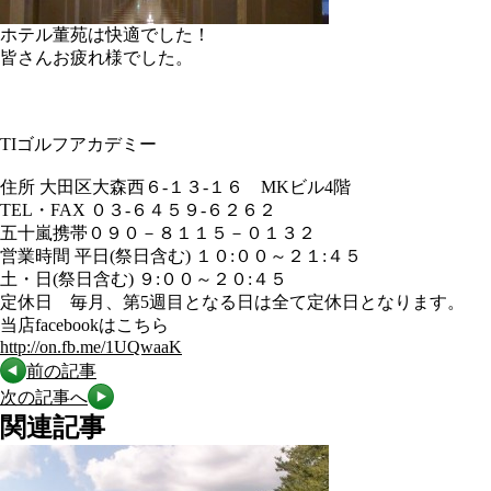
ホテル董苑は快適でした！
皆さんお疲れ様でした。
TIゴルフアカデミー
住所 大田区大森西６-１３-１６ MKビル4階
TEL・FAX ０３-６４５９-６２６２
五十嵐携帯０９０－８１１５－０１３２
営業時間 平日(祭日含む) １０:００～２１:４５
土・日(祭日含む) ９:００～２０:４５
定休日 毎月、第5週目となる日は全て定休日となります。
当店facebookはこちら
http://on.fb.me/1UQwaaK
前の記事
次の記事へ
関連記事