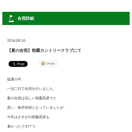
合宿詳細
2018.09.10
【夏の合宿】朝霧カントリークラブにて
猛暑の中、
一泊二日で合宿を行いました。
夏の合宿は涼しい朝霧高原でと
思い、毎年恒例となっていましたが、
今年はさすがの朝霧高原も
暑かったです(^^;)