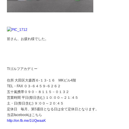
皆さん、お疲れ様でした。
TIゴルフアカデミー
住所 大田区大森西６-１３-１６ MKビル4階
TEL・FAX ０３-６４５９-６２６２
五十嵐携帯０９０－８１１５－０１３２
営業時間 平日(祭日含む) １０:００～２１:４５
土・日(祭日含む) ９:００～２０:４５
定休日 毎月、第5週目となる日は全て定休日となります。
当店facebookはこちら
http://on.fb.me/1UQwaaK