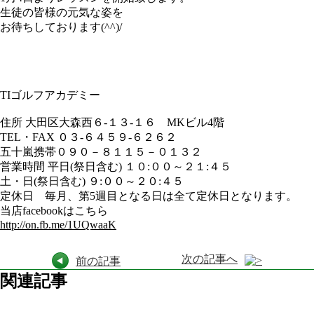
生徒の皆様の元気な姿を
お待ちしております(^^)/
TIゴルフアカデミー
住所 大田区大森西６-１３-１６ MKビル4階
TEL・FAX ０３-６４５９-６２６２
五十嵐携帯０９０－８１１５－０１３２
営業時間 平日(祭日含む) １０:００～２１:４５
土・日(祭日含む) ９:００～２０:４５
定休日 毎月、第5週目となる日は全て定休日となります。
当店facebookはこちら
http://on.fb.me/1UQwaaK
次の記事へ
前の記事
関連記事